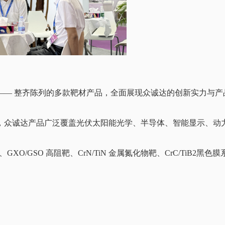
 —— 整齐陈列的多款靶材产品，全面展现众诚达的创新实力与产
，众诚达产品广泛覆盖光伏太阳能光学、半导体、智能显示、动
O/GSO 高阻靶、CrN/TiN 金属氮化物靶、CrC/TiB2黑色膜
。