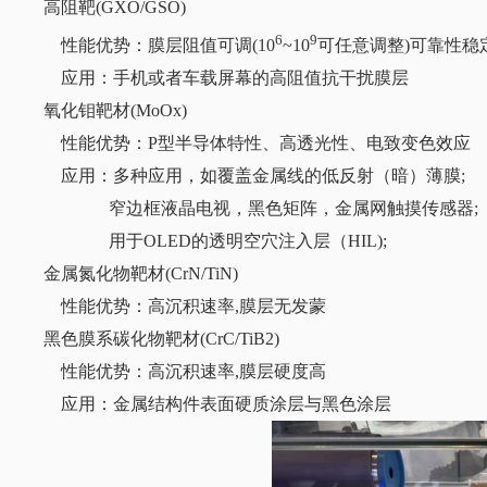
高阻靶(GXO/GSO)
6
9
性能优势：膜层阻值可调(10
~10
可任意调整)可靠性稳
应用：手机或者车载屏幕的高阻值抗干扰膜层
氧化钼靶材(MoOx)
性能优势：P型半导体特性、高透光性、电致变色效应
应用：多种应用，如覆盖金属线的低反射（暗）薄膜;
窄边框液晶电视，黑色矩阵，金属网触摸传感器;
用于OLED的透明空穴注入层（HIL);
金属氮化物靶材(CrN/TiN)
性能优势：高沉积速率,膜层无发蒙
黑色膜系碳化物靶材(CrC/TiB2)
性能优势：
高沉积速率,膜层硬度高
应用：金属结构件表面硬质涂层与黑色涂层