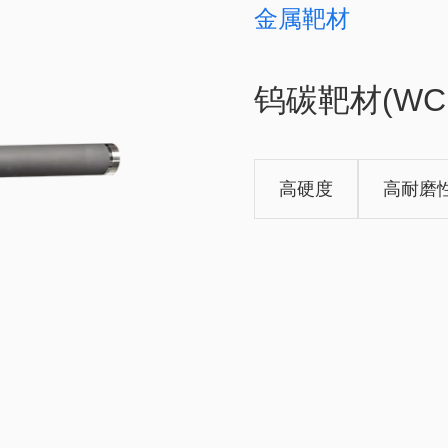
金属靶材
钨碳靶材(W
高硬度
高耐磨