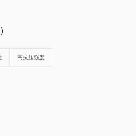
C）
性
高抗压强度