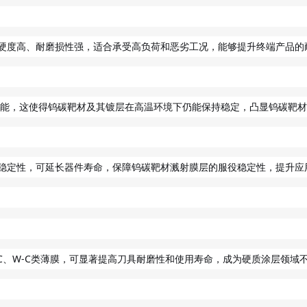
硬度高、耐磨损性强，适合承受高负荷和恶劣工况，能够提升终端产品的
性能，这使得
钨碳靶材
及其镀层在高温环境下仍能保持稳定，凸显
钨碳靶
稳定性，可延长器件寿命，保障
钨碳靶材
溅射膜层的服役稳定性，提升应
C、W-C类薄膜，可显著提高刀具耐磨性和使用寿命，成为硬质涂层领域