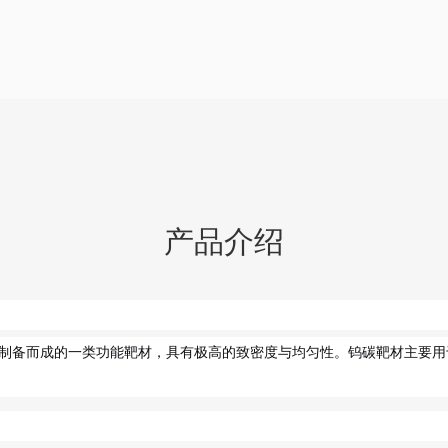
产品介绍
制备而成的一类功能靶材，具有极高的致密度与均匀性。钨碳靶材主要用